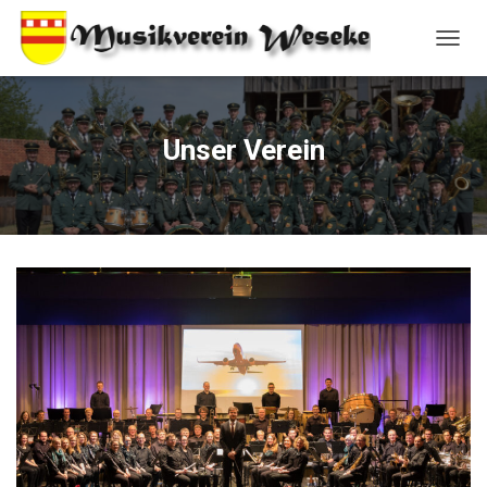
N
A
V
I
G
Unser Verein
A
T
I
O
N
U
M
S
C
H
A
L
T
E
N