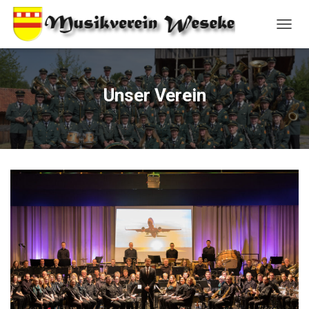
N
A
V
I
G
Unser Verein
A
T
I
O
N
U
M
S
C
H
A
L
T
E
N