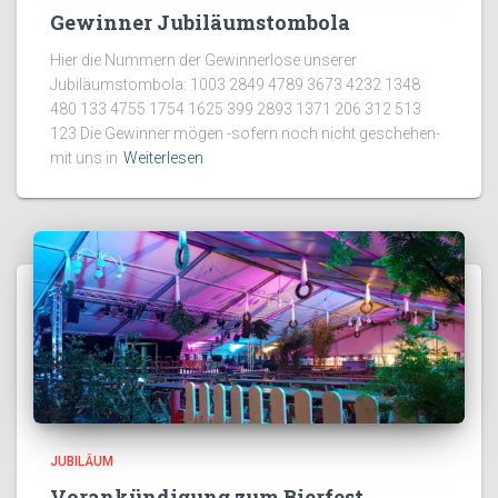
Gewinner Jubiläumstombola
Hier die Nummern der Gewinnerlose unserer
Jubiläumstombola: 1003 2849 4789 3673 4232 1348
480 133 4755 1754 1625 399 2893 1371 206 312 513
123 Die Gewinner mögen -sofern noch nicht geschehen-
mit uns in
Weiterlesen
JUBILÄUM
Vorankündigung zum Bierfest