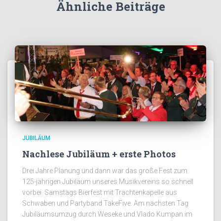
Ähnliche Beiträge
JUBILÄUM
Nachlese Jubiläum + erste Photos
Drei Jahre Planung und dann war das große Fest zum
125-jährigen Jubiläum unseres Musikvereins so schnell
vorbei. Samstags Bierfest mit Trachtenkapelle aus
Schwaben und Partyband TakeFive. Am nächsten Tag
Jubiläumsumzug durch Weseke und Vlado Kumpan im