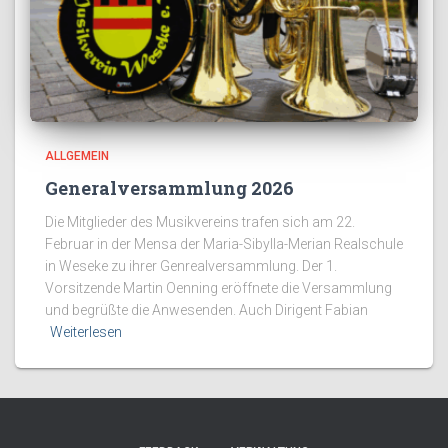
ALLGEMEIN
Generalversammlung 2026
Die Mitglieder des Musikvereins trafen sich am 22.
Februar in der Mensa der Maria-Sibylla-Merian Realschule
in Weseke zu ihrer Genrealversammlung. Der 1.
Vorsitzende Martin Oenning eröffnete die Versammlung
und begrüßte die Anwesenden. Auch Dirigent Fabian
Weiterlesen