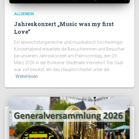
ALLGEMEIN
Jahreskonzert „Music was my first
Love“
Ein abwechslungsreicher und musikalisch hochwertiger
Konzertabend erwartete die Besucherinnen und Besucher
bei unserem Jahreskonzert am Palmsonntag, den 29
März 2026 in der Borkener Stadthalle Vennehof. Der Saal
war voll besetzt, als das Hauptorchester unter der
Weiterlesen