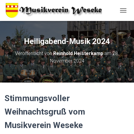
N
A
V
I
G
Heiligabend-Musik 2024
A
T
Veröffentlicht von
Reinhold Heisterkamp
am
28.
I
November 2024
O
N
U
M
S
C
H
Stimmungsvoller
A
L
Weihnachtsgruß vom
T
E
Musikverein Weseke
N