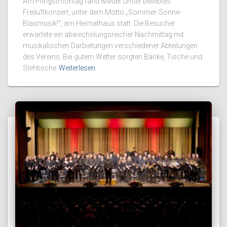
Am Pfingstmontag fand wieder unser beliebtes
Freiluftkonzert, unter dem Motto „Sommer-Sonne-
Blasmusik!“, am Heimathaus statt. Die Besucher
erwartete ein abwechslungsreicher Nachmittag mit
musikalischen Darbietungen verschiedener Abteilungen
des Vereins. Bei gutem Wetter sorgten Bänke, Tische und
Stehtische
Weiterlesen