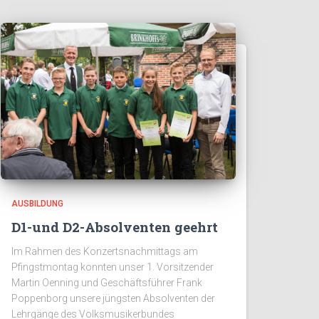
AUSBILDUNG
D1-und D2-Absolventen geehrt
Im Rahmen des Konzertsnachmittags am
Pfingstmontag konnten unser 1. Vorsitzender
Martin Oenning und Geschäftsführer Frank
Poppenborg unsere jüngsten Absolventen der
Lehrgänge des Volksmusikerbundes