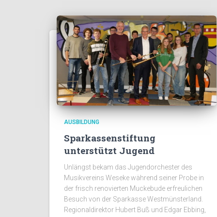
AUSBILDUNG
Sparkassenstiftung
unterstützt Jugend
Unlängst bekam das Jugendorchester des
Musikvereins Weseke während seiner Probe in
der frisch renovierten Muckebude erfreulichen
Besuch von der Sparkasse Westmünsterland.
Regionaldirektor Hubert Buß und Edgar Ebbing,