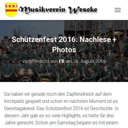
N
A
V
I
G
Schützenfest 2016: Nachlese +
A
T
Photos
I
O
Veröffentlicht von
FB
am
26. August 2016
N
U
M
S
C
H
Da haben wir gerade noch den Zapfenstreich auf dem
A
Kirchplatz gespielt und schon im nächsten Moment ist es
L
T
Dienstagabend. Das Schützenfest 2016 ist Geschichte. In
E
diesem Jahr gab es so viele Highlights; es hätte für drei
N
Jahre gereicht. Schon am Samstag begann es mit einem